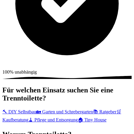
100% unabhängig
Für welchen Einsatz suchen Sie eine
Trenntoilette?
🔨
DIY Selbstbau
🏡
Garten und Schrebergarten
📚
Ratgeber
🛒
Kaufberatung
🧹
Pflege und Entsorgung
🏠
Tiny House